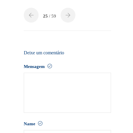
rti
lh
25
/ 59
ar
Deixe um comentário
Mensagem
Name