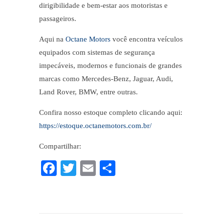
dirigibilidade e bem-estar aos motoristas e
passageiros.
Aqui na
Octane Motors
você encontra veículos
equipados com sistemas de segurança
impecáveis, modernos e funcionais de grandes
marcas como Mercedes-Benz, Jaguar, Audi,
Land Rover, BMW, entre outras.
Confira nosso estoque completo clicando aqui:
https://estoque.octanemotors.com.br/
Compartilhar:
Fa
T
E
C
ce
wi
m
o
bo
tte
ail
m
ok
r
pa