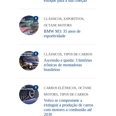
estoque para a sua coleção
0
,
,
CLÁSSICOS
ESPORTIVOS
OCTANE MOTORS
BMW M3: 35 anos de
esportividade
0
,
CLÁSSICOS
TIPOS DE CARROS
Ascensão e queda: 3 histórias
icônicas de montadoras
brasileiras
0
,
CARROS ELÉTRICOS
OCTANE
,
MOTORS
TIPOS DE CARROS
Volvo se compromete a
extinguir a produção de carros
com motores a combustão até
2030