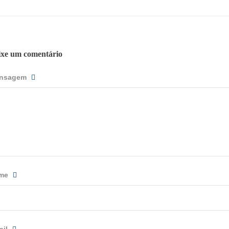
ixe um comentário
nsagem
me