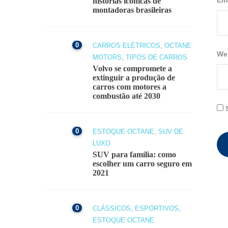
Em
histórias icônicas de
montadoras brasileiras
0
,
CARROS ELÉTRICOS
OCTANE
We
,
MOTORS
TIPOS DE CARROS
Volvo se compromete a
extinguir a produção de
carros com motores a
combustão até 2030
0
,
ESTOQUE OCTANE
SUV DE
LUXO
SUV para família: como
escolher um carro seguro em
2021
0
,
,
CLÁSSICOS
ESPORTIVOS
ESTOQUE OCTANE