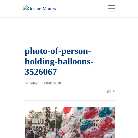
photo-of-person-
holding-balloons-
3526067
por
admin
08/01/2020
0