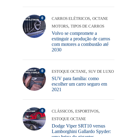
0
,
CARROS ELÉTRICOS
OCTANE
,
MOTORS
TIPOS DE CARROS
Volvo se compromete a
extinguir a produção de carros
com motores a combustão até
2030
0
,
ESTOQUE OCTANE
SUV DE LUXO
SUV para família: como
escolher um carro seguro em
2021
0
,
,
CLÁSSICOS
ESPORTIVOS
ESTOQUE OCTANE
Dodge Viper SRT10 versus
Lamborghini Gallardo Spyder:
uma briga de gigantes