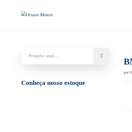
B
por
O
Conheça nosso estoque