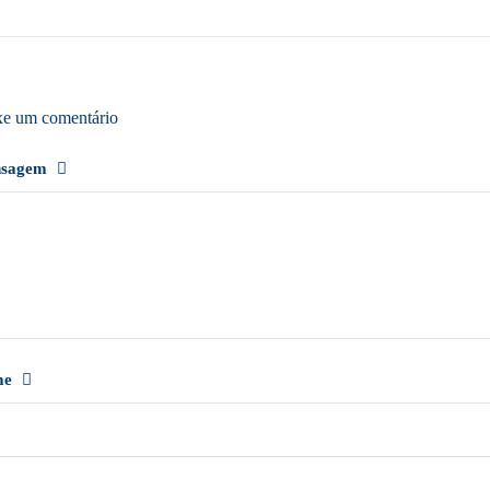
xe um comentário
nsagem
me