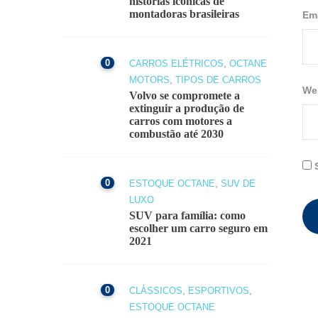
histórias icônicas de
montadoras brasileiras
Em
0
,
CARROS ELÉTRICOS
OCTANE
,
MOTORS
TIPOS DE CARROS
We
Volvo se compromete a
extinguir a produção de
carros com motores a
combustão até 2030
0
,
ESTOQUE OCTANE
SUV DE
LUXO
SUV para família: como
escolher um carro seguro em
2021
0
,
,
CLÁSSICOS
ESPORTIVOS
ESTOQUE OCTANE