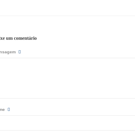
ixe um comentário
nsagem
me