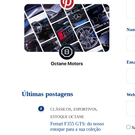
Na
Ema
Últimas postagens
Web
0
,
,
CLÁSSICOS
ESPORTIVOS
ESTOQUE OCTANE
Ferrari F355 GTS: do nosso
S
estoque para a sua coleção