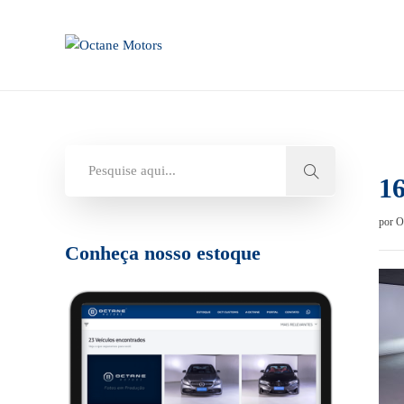
1
por
O
Conheça nosso estoque