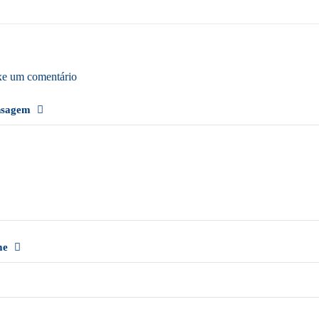
xe um comentário
nsagem
me