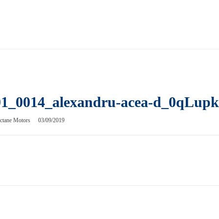
01_0014_alexandru-acea-d_0qLupk
ctane Motors
03/09/2019