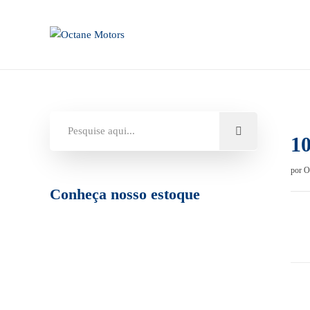
1
por
O
Conheça nosso estoque