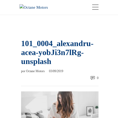
101_0004_alexandru-
acea-yobJi3n7lRg-
unsplash
por
Octane Motors
03/09/2019
0