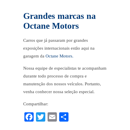
Grandes marcas na
Octane Motors
Carros que já passaram por grandes
exposições internacionais estão aqui na
garagem da
Octane Motors.
Nossa equipe de especialistas te acompanham
durante todo processo de compra e
manutenção dos nossos veículos. Portanto,
venha conhecer nossa seleção especial.
Compartilhar:
Fa
T
E
C
ce
wi
m
o