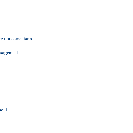
xe um comentário
nsagem
me