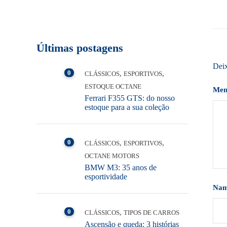
Últimas postagens
Dei
0
,
,
CLÁSSICOS
ESPORTIVOS
ESTOQUE OCTANE
Me
Ferrari F355 GTS: do nosso
estoque para a sua coleção
0
,
,
CLÁSSICOS
ESPORTIVOS
OCTANE MOTORS
BMW M3: 35 anos de
esportividade
Na
0
,
CLÁSSICOS
TIPOS DE CARROS
Ascensão e queda: 3 histórias