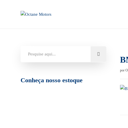
B
por
O
Conheça nosso estoque