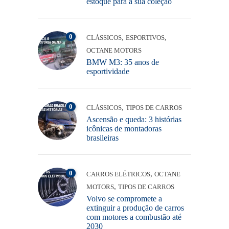
estoque para a sua coleção
0
,
,
CLÁSSICOS
ESPORTIVOS
OCTANE MOTORS
BMW M3: 35 anos de
esportividade
0
,
CLÁSSICOS
TIPOS DE CARROS
Ascensão e queda: 3 histórias
icônicas de montadoras
brasileiras
0
,
CARROS ELÉTRICOS
OCTANE
,
MOTORS
TIPOS DE CARROS
Volvo se compromete a
extinguir a produção de carros
com motores a combustão até
2030