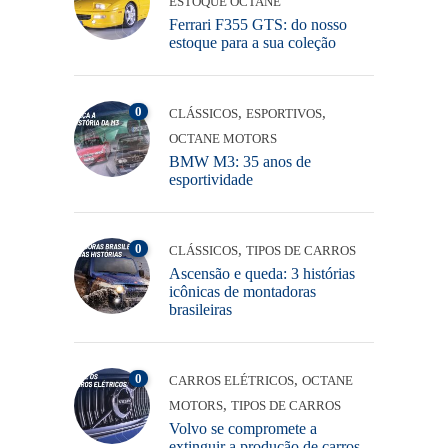
ESTOQUE OCTANE
Ferrari F355 GTS: do nosso
estoque para a sua coleção
0
,
,
CLÁSSICOS
ESPORTIVOS
OCTANE MOTORS
BMW M3: 35 anos de
esportividade
0
,
CLÁSSICOS
TIPOS DE CARROS
Ascensão e queda: 3 histórias
icônicas de montadoras
brasileiras
0
,
CARROS ELÉTRICOS
OCTANE
,
MOTORS
TIPOS DE CARROS
Volvo se compromete a
extinguir a produção de carros